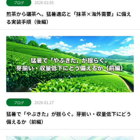
2026.02.05
ブログ
煎茶から碾茶へ。猛暑適応と「抹茶×海外需要」に備え
る実装手順（後編）
2026.01.27
ブログ
猛暑で「やぶきた」が揺らぐ。芽揃い・収量低下にどう
備えるか（前編）